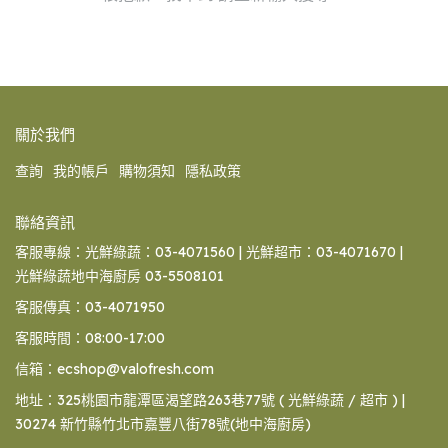
關於我們
查詢
我的帳戶
購物須知
隱私政策
聯絡資訊
客服專線：光鮮綠蔬：03-4071560 | 光鮮超市：03-4071670 |
光鮮綠蔬地中海廚房 03-5508101
客服傳真：03-4071950
客服時間：08:00-17:00
信箱：ecshop@valofresh.com
地址：325桃園市龍潭區渴望路263巷77號 ( 光鮮綠蔬 / 超市 ) |
30274 新竹縣竹北市嘉豐八街78號(地中海廚房)