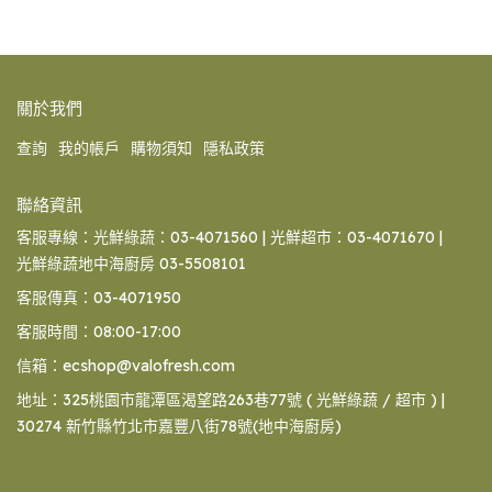
關於我們
查詢
我的帳戶
購物須知
隱私政策
聯絡資訊
客服專線：光鮮綠蔬：03-4071560 | 光鮮超市：03-4071670 |
光鮮綠蔬地中海廚房 03-5508101
客服傳真：03-4071950
客服時間：08:00-17:00
信箱：ecshop@valofresh.com
地址：325桃園市龍潭區渴望路263巷77號 ( 光鮮綠蔬 / 超市 ) |
30274 新竹縣竹北市嘉豐八街78號(地中海廚房)