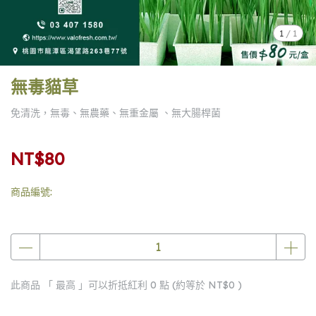
1
/
1
無毒貓草
免清洗，無毒、無農藥、無重金屬 、無大腸桿菌
NT$80
商品編號:
此商品 「 最高 」可以折抵紅利
0
點 (約等於
NT$0
)